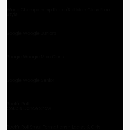
World Championship Rock'n'Roll Main Class Free
Style
Boogie Woogie Juniors
Boogie Woogie Main Class
⁠Boogie Woogie Senior
Rock'n'Roll
Couple Dance Show
Rock'n'Roll Small Formations - Ladies & Girls