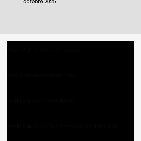
octobre 2025
Rock'n'Roll Formations - Ladies
Rock 'n' Roll Formations - Girls
World Cup Rock'n'Roll Juniors
World Cup Rock'n'Roll Main Class Contact Style