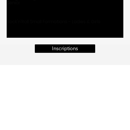
Senior
Rock'n'Roll Small Formations - Ladies & Girls
Inscriptions