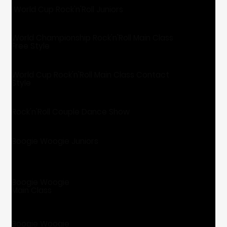
World Cup Rock'n'Roll Juniors
World Championship Rock'n'Roll Main Class
Free Style
World Cup Rock'n'Roll Main Class Contact
Style
Rock'n'Roll Couple Dance Show
Boogie Woogie Juniors
Boogie Woogie
Main Class
⁠Boogie Woogie